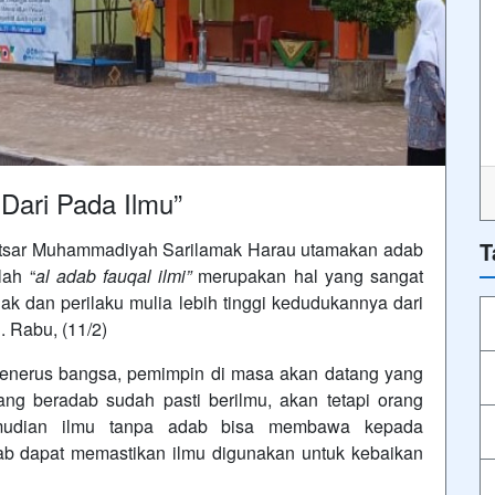
Dari Pada Ilmu”
T
utsar Muhammadiyah Sarilamak Harau utamakan adab
lah “
al adab fauqal ilmi”
merupakan hal yang sangat
ak dan perilaku mulia lebih tinggi kedudukannya dari
 Rabu, (11/2)
 penerus bangsa, pemimpin di masa akan datang yang
ng beradab sudah pasti berilmu, akan tetapi orang
emudian ilmu tanpa adab bisa membawa kepada
b dapat memastikan ilmu digunakan untuk kebaikan