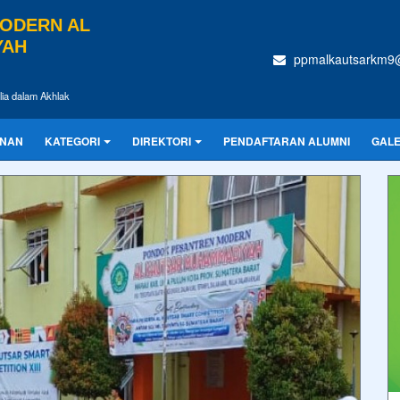
ODERN AL
YAH
ppmalkautsarkm9
lia dalam Akhlak
INAN
KATEGORI
DIREKTORI
PENDAFTARAN ALUMNI
GALE