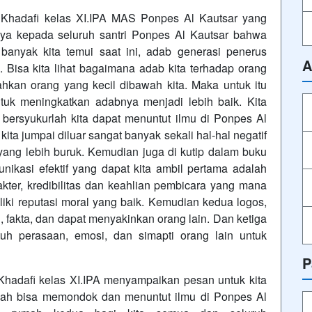
hadafi kelas XI.IPA MAS Ponpes Al Kautsar yang
ya kepada seluruh santri Ponpes Al Kautsar bahwa
banyak kita temui saat ini, adab generasi penerus
A
 Bisa kita lihat bagaimana adab kita terhadap orang
ahkan orang yang kecil dibawah kita. Maka untuk itu
tuk meningkatkan adabnya menjadi lebih baik. Kita
 bersyukurlah kita dapat menuntut ilmu di Ponpes Al
kita jumpai diluar sangat banyak sekali hal-hal negatif
yang lebih buruk. Kemudian juga di kutip dalam buku
unikasi efektif yang dapat kita ambil pertama adalah
akter, kredibilitas dan keahlian pembicara yang mana
ki reputasi moral yang baik. Kemudian kedua logos,
fakta, dan dapat menyakinkan orang lain. Dan ketiga
h perasaan, emosi, dan simapti orang lain untuk
P
hadafi kelas XI.IPA menyampaikan pesan untuk kita
elah bisa memondok dan menuntut ilmu di Ponpes Al