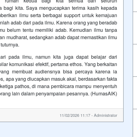
adi rumah kedua bagi kita semua dan seluruh
a bagi kita. Saya mengucapkan terima kasih kepada
berikan ilmu serta berbagai support untuk kemajuan
anlah adab dari pada ilmu. Karena orang yang beradab
ilmu belum tentu memiliki adab. Kemudian ilmu tanpa
n mudharat, sedangkan adab dapat memastikan ilmu
tuturnya.
ri pada ilmu, namun kita juga dapat belajar dari
ar komunikasi efektif, pertama ethos. Yang berkaitan
yang membuat audiensnya bisa percaya karena ia
os, apa yang diucapkan masuk akal, berdasarkan fakta
 ketiga pathos, di mana pembicara mampu menyentuh
orang lain dalam penyampaian pesannya. (HumasAlK)
11/02/2026 11:17 - Administrator