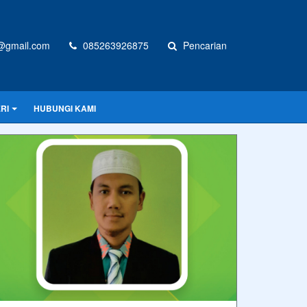
@gmail.com
085263926875
Pencarian
RI
HUBUNGI KAMI