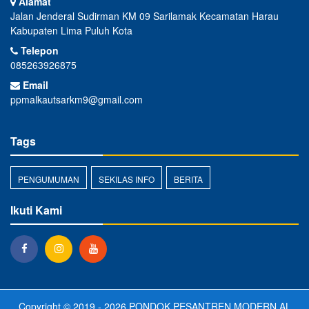
Alamat
Jalan Jenderal Sudirman KM 09 Sarilamak Kecamatan Harau
Kabupaten Lima Puluh Kota
Telepon
085263926875
Email
ppmalkautsarkm9@gmail.com
Tags
PENGUMUMAN
SEKILAS INFO
BERITA
Ikuti Kami
Copyright © 2019 - 2026
PONDOK PESANTREN MODERN AL